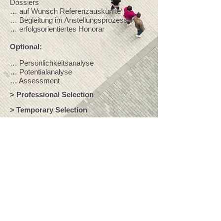
Dossiers
… auf Wunsch Referenzauskünfte
… Begleitung im Anstellungsprozess
… erfolgsorientiertes Honorar
Optional:
… Persönlichkeitsanalyse
… Potentialanalyse
… Assessment
> Professional Selection
> Temporary Selection
© 2018 by bletsch-selection | kronenplatz 14 |
postfach 96 | ch-8953 dietikon | t:
+41 44 745 10
50
|
info@bletsch-selection.ch
|
Impressum +
Datenschutz